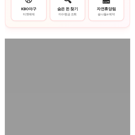
⚾
🔍
🏪
KBO야구
숨은 돈 찾기
자연휴양림
티켓예매
미수령금 조회
숲나들e 예약